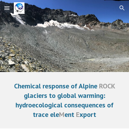
Skip to main content
Skip to navigation
Chemical response of Alpine
ROCK
glaciers to global warming:
hydroecological consequences of
trace ele
M
ent
E
xport