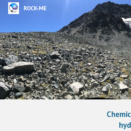
ROCK-ME
Sk
Chemic
hyd