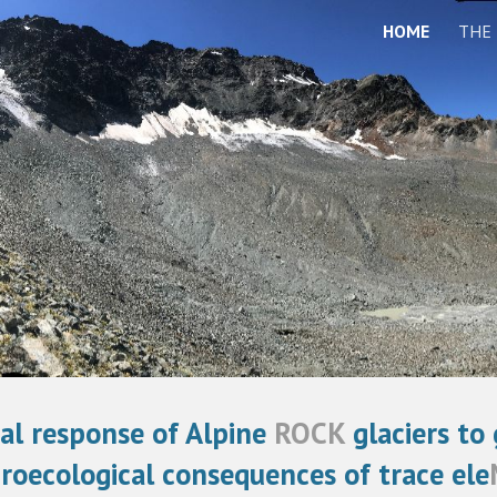
HOME
THE
ip to main content
Skip to navigat
al response of Alpine
ROCK
glaciers to
roecological consequences of trace ele