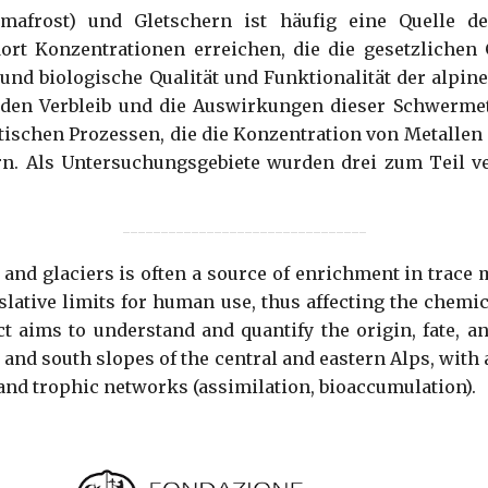
rmafrost) und Gletschern ist häufig eine Quelle d
rt Konzentrationen erreichen, die die gesetzlichen
und biologische Qualität und Funktionalität der alpin
t, den Verbleib und die Auswirkungen dieser Schwermet
otischen Prozessen, die die Konzentration von Metalle
rn. Als Untersuchungsgebiete wurden drei zum Teil ve
--------------------------------
and glaciers is often a source of enrichment in trace 
lative limits for human use, thus affecting the chemica
t aims to understand and quantify the origin, fate, an
 and south slopes of the central and eastern Alps, with 
r and trophic networks (assimilation, bioaccumulation).