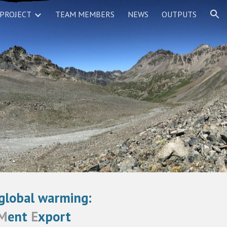
 PROJECT
TEAM MEMBERS
NEWS
OUTPUTS
ion
 global warming:
M
ent
E
xport